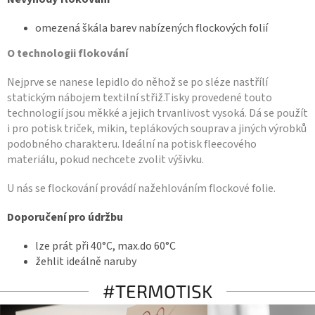
omezená škála barev nabízených flockových folií
O technologii flokování
Nejprve se nanese lepidlo do něhož se po sléze nastřílí
statickým nábojem textilní střiž.Tisky provedené touto
technologií jsou měkké a jejich trvanlivost vysoká. Dá se použít
i pro potisk triček, mikin, teplákových souprav a jiných výrobků
podobného charakteru. Ideální na potisk fleecového
materiálu, pokud nechcete zvolit výšivku.
U nás se flockování provádí nažehlováním flockové folie.
Doporučení pro údržbu
lze prát při 40°C, max.do 60°C
žehlit ideálně naruby
#TERMOTISK