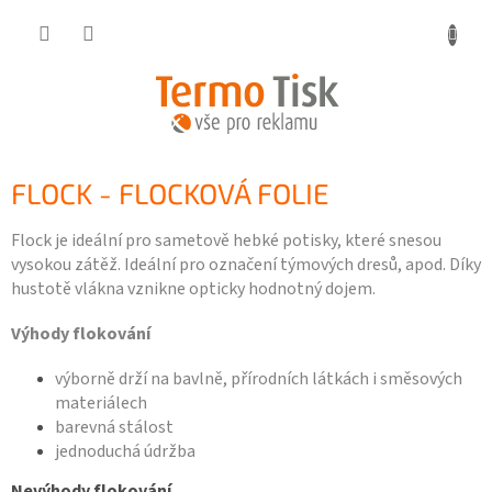
Přejít
na
obsah
FLOCK - FLOCKOVÁ FOLIE
Flock je ideální pro sametově hebké potisky, které snesou
vysokou zátěž. Ideální pro označení týmových dresů, apod. Díky
hustotě vlákna vznikne opticky hodnotný dojem.
Výhody flokování
výborně drží na bavlně, přírodních látkách i směsových
materiálech
barevná stálost
jednoduchá údržba
Nevýhody flokování