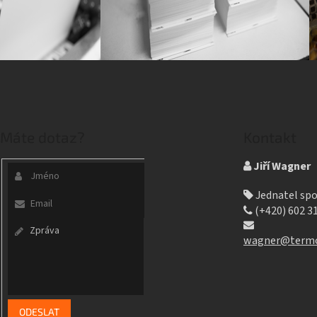
Máte dotaz?
Kontakt
Jiří Wagner
Jednatel spo
(+420) 602 3
wagner@termo