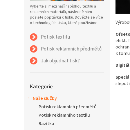
n
Vyberte si mezi naší nabídkou textilu a
e
reklamních materiálů, následně nám
l
pošlete poptávku k tisku. Dovězte se více
Výrobou
o technologiích tisku, které používáme
Ofseto
Potisk textilu
efekt. 
ochrana
Potisk reklamních předmětů
k tomut
Jak objednat tisk?
Digitál
Speciá
Přeskočit
slepoti
Kategorie
kategorie
Naše služby
Potisk reklamních předmětů
Potisk reklamního textilu
Razítka