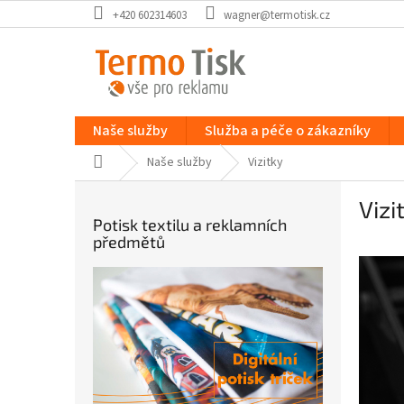
Přejít
+420 602314603
wagner@termotisk.cz
na
obsah
Naše služby
Služba a péče o zákazníky
Domů
Naše služby
Vizitky
P
Vizi
o
Potisk textilu a reklamních
s
předmětů
t
r
a
n
n
í
p
a