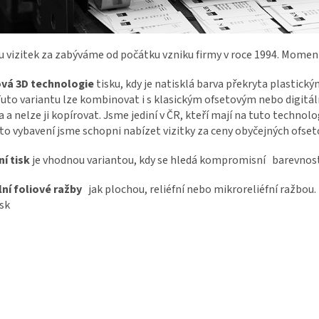
 vizitek za zabýváme od počátku vzniku firmy v roce 1994. Moment
vá 3D technologie
tisku, kdy je natisklá barva překryta plastick
Tuto variantu lze kombinovat i s klasickým ofsetovým nebo digitá
 a nelze ji kopírovat. Jsme jediní v ČR, kteří mají na tuto techn
o vybavení jsme schopni nabízet vizitky za ceny obyčejných ofset
ní tisk
je vhodnou variantou, kdy se hledá kompromisní barevnos
lní foliové ražby
jak plochou, reliéfní nebo mikroreliéfní ražbou.
sk