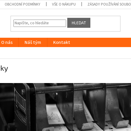
OBCHODNÍ PODMÍNKY
VŠE O NÁKUPU
ZÁSADY POUŽÍVÁNÍ SOUB
HLEDAT
O nás
Náš tým
Kontakt
tky