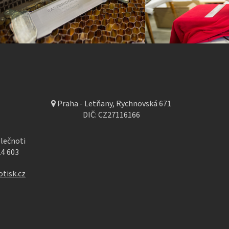
Praha - Letňany, Rychnovská 671
DIČ: CZ27116166
lečnoti
14 603
tisk.cz