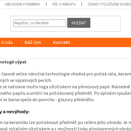
OBCHODNÍ PODMÍNKY
VŠE O NÁKUPU
ZÁSADY POUŽÍVÁNÍ SOUB
HLEDAT
O nás
Náš tým
Kontakt
nologii výpal
e časově velice náročná technologie vhodná pro potisk skla, keram
ných ve výpalových pecích.
e se natiskne motiv loga sítotiskem na přenosový papír. Následn
vého papíru a umístí na potiskovaný předmět. Po úplném vysušení
í se barva vpeče do povrchu - glazury předmětu.
y a nevýhody:
 na keramiku lze potisknout předmět po celém jeho obvodu. Je mo
nout rotačním sítotiskem a s možností tisku plnobarevných obráz