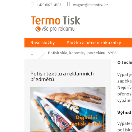
Přejít
+420 602314603
wagner@termotisk.cz
na
obsah
Naše služby
Služba a péče o zákazníky
Domů
Potisk skla, keramiky, porcelánu - VÝPAL
P
O tech
o
Potisk textilu a reklamních
Výpal j
s
předmětů
zapéka
t
Nejdřív
r
přenoso
a
vypálen
n
n
Výhod
í
p
Výpalem
a
potisk