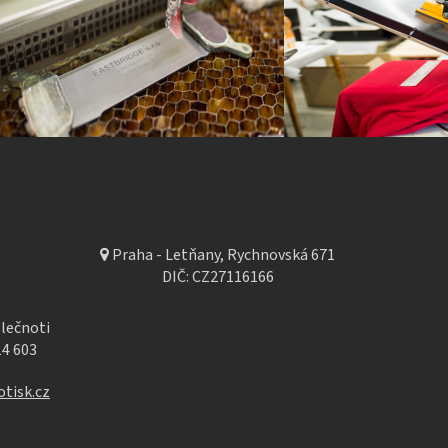
Praha - Letňany, Rychnovská 671
DIČ: CZ27116166
lečnoti
14 603
tisk.cz