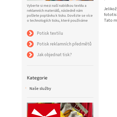
n
Vyberte si mezi naší nabídkou textilu a
e
Jelikož
reklamních materiálů, následně nám
l
fototis
pošlete poptávku k tisku. Dovězte se více
Tato m
o technologiích tisku, které používáme
Potisk textilu
Potisk reklamních předmětů
Jak objednat tisk?
Přeskočit
Kategorie
kategorie
Naše služby