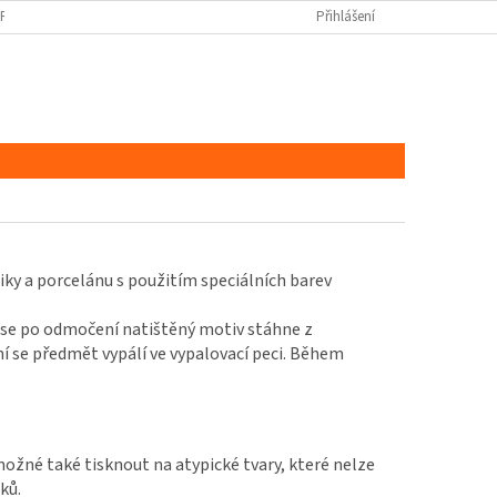
ORŮ COOKIES
Přihlášení
iky a porcelánu s použitím speciálních barev
ě se po odmočení natištěný motiv stáhne z
 se předmět vypálí ve vypalovací peci. Během
žné také tisknout na atypické tvary, které nelze
ků.