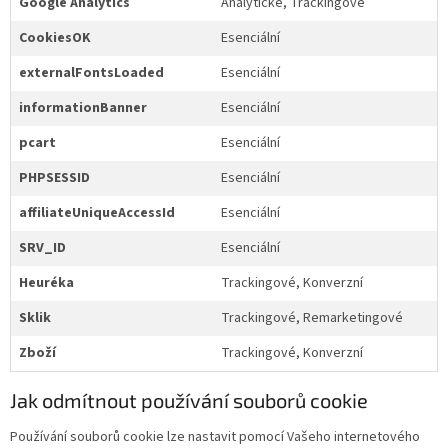
Google Analytics
Analytické, Trackingové
CookiesOK
Esenciální
externalFontsLoaded
Esenciální
informationBanner
Esenciální
pcart
Esenciální
PHPSESSID
Esenciální
affiliateUniqueAccessId
Esenciální
SRV_ID
Esenciální
Heuréka
Trackingové, Konverzní
Sklik
Trackingové, Remarketingové
Zboží
Trackingové, Konverzní
Jak odmítnout používání souborů cookie
Používání souborů cookie lze nastavit pomocí Vašeho internetového