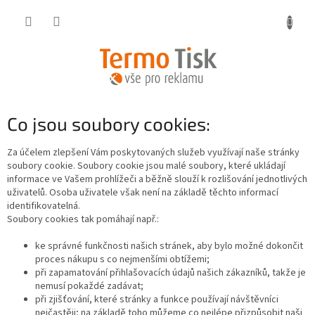
Přejít
na
obsah
Co jsou soubory cookies:
Za účelem zlepšení Vám poskytovaných služeb využívají naše stránky
soubory cookie. Soubory cookie jsou malé soubory, které ukládají
informace ve Vašem prohlížeči a běžně slouží k rozlišování jednotlivých
uživatelů. Osoba uživatele však není na základě těchto informací
identifikovatelná.
Soubory cookies tak pomáhají např.:
ke správné funkčnosti našich stránek, aby bylo možné dokončit
proces nákupu s co nejmenšími obtížemi;
při zapamatování přihlašovacích údajů našich zákazníků, takže je
nemusí pokaždé zadávat;
při zjišťování, které stránky a funkce používají návštěvníci
nejčastěji; na základě toho můžeme co nejlépe přizpůsobit naši