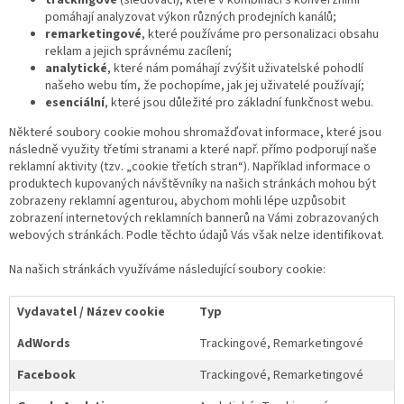
trackingové
(sledovací), které v kombinaci s konverzními
pomáhají analyzovat výkon různých prodejních kanálů;
remarketingové
, které používáme pro personalizaci obsahu
reklam a jejich správnému zacílení;
analytické
, které nám pomáhají zvýšit uživatelské pohodlí
našeho webu tím, že pochopíme, jak jej uživatelé používají;
esenciální
, které jsou důležité pro základní funkčnost webu.
Některé soubory cookie mohou shromažďovat informace, které jsou
následně využity třetími stranami a které např. přímo podporují naše
reklamní aktivity (tzv. „cookie třetích stran“). Například informace o
produktech kupovaných návštěvníky na našich stránkách mohou být
zobrazeny reklamní agenturou, abychom mohli lépe uzpůsobit
zobrazení internetových reklamních bannerů na Vámi zobrazovaných
webových stránkách. Podle těchto údajů Vás však nelze identifikovat.
Na našich stránkách využíváme následující soubory cookie:
Vydavatel / Název cookie
Typ
AdWords
Trackingové, Remarketingové
Facebook
Trackingové, Remarketingové