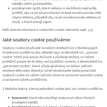
nabídku Vašim požadavkům;
pomáhají nám zjistit, které reklamy si návštěvníci nejčastěji
prohlíží, aby se jim při procházení stránek nezobrazovala stále
stejná reklama, případně aby se jim nezobrazovala reklama na
zboží, o které nemají zájem.
Další obecné informace k souborům cookie naleznete např.
zde
.
Jaké soubory cookie používáme:
Soubory cookie používané na našich stránkách lze z hlediska jejich
trvanlivosti rozdělit na dva základní typy. Krátkodobé tzv. „session
cookie“ které jsou pouze dočasné a zůstávají uloženy ve Vašem
prohlížeči pouze do té doby, než prohlížeč zavřete, a dlouhodobě tzv.
„persistent cookie“, které zůstávají uloženy ve Vašem zařízení
mnohem déle nebo dokud je ručně neodstraníte (doba ponechání
souborů cookie ve vašem zařízení závisí na nastavení samotné cookie
a nastavení vašeho prohlížeče).
Z hlediska funkce, kterou jednotlivé cookie plní, lze cookie rozdělit na:
konverzní
, které nám umožňují analyzovat výkon různých
prodejních kanálů;