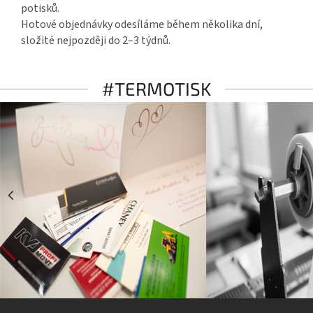
potisků.
Hotové objednávky odesíláme během několika dní,
složité nejpozději do 2–3 týdnů.
#TERMOTISK
Z